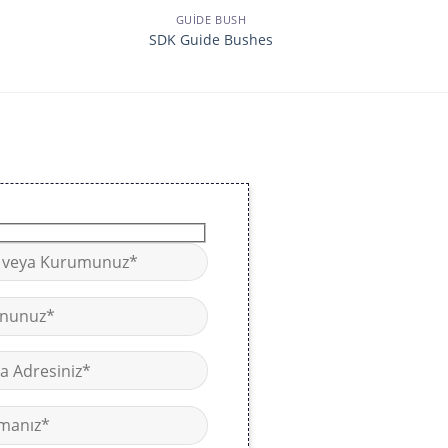
GUİDE BUSH
SDK Guide Bushes
Traub Pr