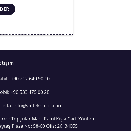
letişim
ahili: +90 212 640 90 10
obil: +90 533 475 00 28
posta: info@smteknoloji.com
dres: Topçular Mah. Rami Kışla Cad. Yöntem
aytaş Plaza No: 58-60 Ofis: 26, 34055