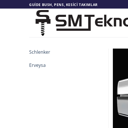
Skip
GUIDE BUSH, PENS, KESICI TAKIMLAR
to
content
Schlenker
Erveysa