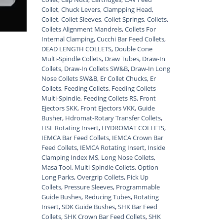
Collet
,
Chuck Levers
,
Clampping Head
,
Collet
,
Collet Sleeves
,
Collet Springs
,
Collets
,
Collets Alignment Mandrels
,
Collets For
Internal Clamping
,
Cucchi Bar Feed Collets
,
DEAD LENGTH COLLETS
,
Double Cone
Multi-Spindle Collets
,
Draw Tubes
,
Draw-In
Collets
,
Draw-In Collets SW&B
,
Draw-In Long
Nose Collets SW&B
,
Er Collet Chucks
,
Er
Collets
,
Feeding Collets
,
Feeding Collets
Multi-Spindle
,
Feeding Collets RS
,
Front
Ejectors SKK
,
Front Ejectors VKK
,
Guide
Busher
,
Hdromat-Rotary Transfer Collets
,
HSL Rotating Insert
,
HYDROMAT COLLETS
,
IEMCA Bar Feed Collets
,
IEMCA Crown Bar
Feed Collets
,
IEMCA Rotating Insert
,
Inside
Clamping Index MS
,
Long Nose Collets
,
Masa Tool
,
Multi-Spindle Collets
,
Option
Long Parks
,
Overgrip Collets
,
Pick Up
Collets
,
Pressure Sleeves
,
Programmable
Guide Bushes
,
Reducing Tubes
,
Rotating
Insert
,
SDK Guide Bushes
,
SHK Bar Feed
Collets
,
SHK Crown Bar Feed Collets
,
SHK