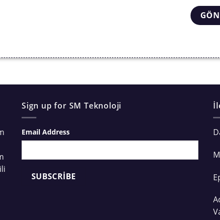
Sign up for SM Teknoloji
İ
ım
D
Email Address
M
ım
li
E
A
V