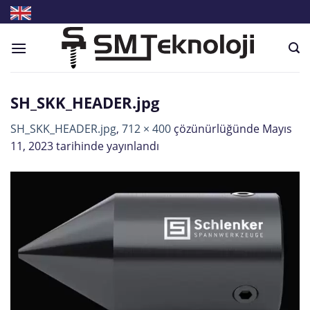
Skip
to
content
SH_SKK_HEADER.jpg
SH_SKK_HEADER.jpg
,
712 × 400
çözünürlüğünde
Mayıs
11, 2023
tarihinde yayınlandı